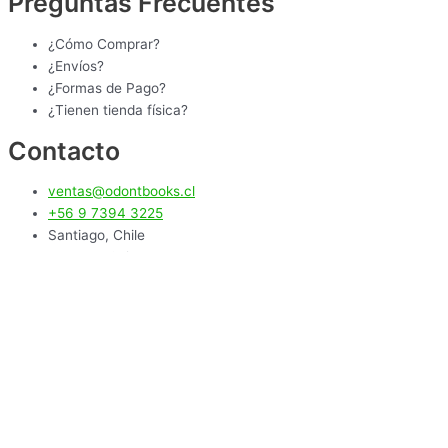
Preguntas Frecuentes
¿Cómo Comprar?
¿Envíos?
¿Formas de Pago?
¿Tienen tienda física?
Contacto
ventas@odontbooks.cl
+56 9 7394 3225
Santiago, Chile
Temuco, Chile
0
Tu carro
Tu carro está vacío
Seguir Comprando
Continuar Comprando