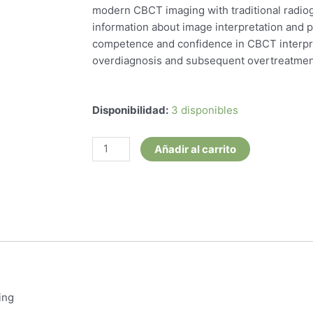
modern CBCT imaging with traditional radiog
information about image interpretation and 
competence and confidence in CBCT interpr
overdiagnosis and subsequent overtreatmen
Advanced
Disponibilidad:
3 disponibles
CBCT
for
Añadir al carrito
Endodontics
Technical
Considerations,
Perception,
and
Decision-
Making
cantidad
ing