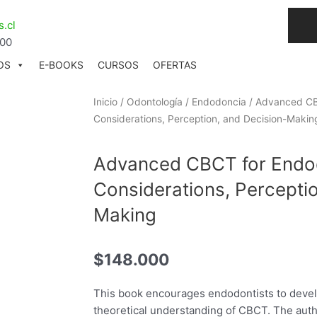
I
.cl
n
:00
s
t
OS
E-BOOKS
CURSOS
OFERTAS
a
g
Inicio
/
Odontología
/
Endodoncia
/ Advanced CB
r
Considerations, Perception, and Decision-Makin
a
Advanced CBCT for Endod
Considerations, Percepti
Making
$
148.000
This book encourages endodontists to devel
theoretical understanding of CBCT. The auth