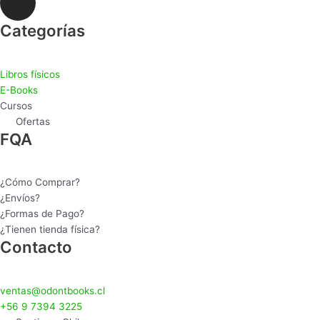
n
s
Categorías
t
a
Libros físicos
g
E-Books
r
Cursos
a
Ofertas
m
FQA
¿Cómo Comprar?
¿Envíos?
¿Formas de Pago?
¿Tienen tienda física?
Contacto
ventas@odontbooks.cl
+56 9 7394 3225