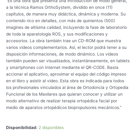
“Es una obra que presenta una introducción de modo general,
a la técnica Ramos OrthoSystem, dividido en once (11)
capítulos, de manera muy didáctica, dinámica y moderna. Su
contenido rico en detalles, con más de quinientos (500)
imagines de altísima calidad, incluyendo la fase de laboratorio
de toda la aparatología ROS, y sus modificaciones y
accesorios. La obra también trae un CD-ROM que muestra
varios videos complementarios. Así, el lector podrá tener a su
disposición informaciones, de modo dinámico. Los videos
también pueden ser visualizados, instantáneamente, en tablets
y smartphones con Internet mediante el QR-CODE. Basta
accionar el aplicativo, aproximar el equipo del código impreso
en el libro y asistir al video. Esta obra es indicada para todos
los profesionales vinculados al área de Ortodoncia y Ortopedia
Funcional de los Maxilares que quieran conocer y utilizar un
modo alternativo de realizar terapia ortopédica facial por
medio de aparatos ortopédicos biopropulsores mecánicos.”
Aparatos
Disponibilidad:
2 disponibles
Ortopédicos.