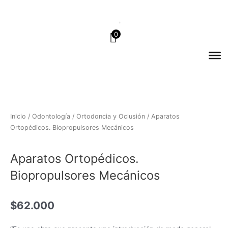
Ir
al
contenido
0
Inicio
/
Odontología
/
Ortodoncia y Oclusión
/ Aparatos
Ortopédicos. Biopropulsores Mecánicos
Aparatos Ortopédicos.
Biopropulsores Mecánicos
$
62.000