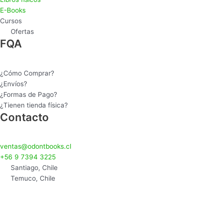
g
E-Books
r
Cursos
a
Ofertas
m
FQA
¿Cómo Comprar?
¿Envíos?
¿Formas de Pago?
¿Tienen tienda física?
Contacto
ventas@odontbooks.cl
+56 9 7394 3225
Santiago, Chile
Temuco, Chile