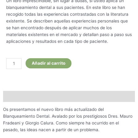
Un libro imprescindible, sin lugar a dudas, si usted aplica un
blanqueamiento dental a sus pacientes. En este libro se han
recogido todas las experiencias contrastadas con la literatura
existente. Se describen aquellas experiencias personales que
se han encontrado después de aplicar muchos de los
materiales existentes en el mercado y detallan paso a paso sus
aplicaciones y resultados en cada tipo de paciente.
Blanqueamiento
Añadir al carrito
Dental,
métodos
para
el
éxito
Descripción
cantidad
Os presentamos el nuevo libro más actualizado del
Blanqueamiento Dental. Avalado por los prestigiosos Dres. Mauro
Fradeani y Giorgio Calura. Como siempre ha ocurrido en el
pasado, las ideas nacen a partir de un problema.