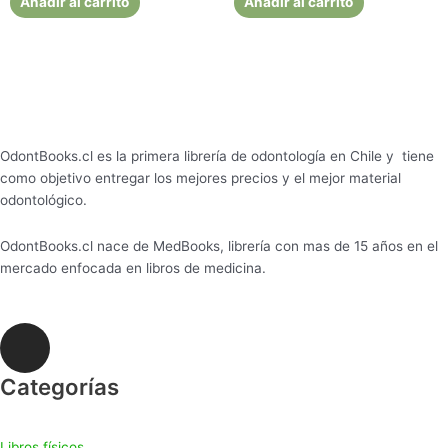
Añadir al carrito
Añadir al carrito
OdontBooks.cl es la primera librería de odontología en Chile y tiene
como objetivo entregar los mejores precios y el mejor material
odontológico.
OdontBooks.cl nace de MedBooks, librería con mas de 15 años en el
mercado enfocada en libros de medicina.
I
n
s
Categorías
t
a
Libros físicos