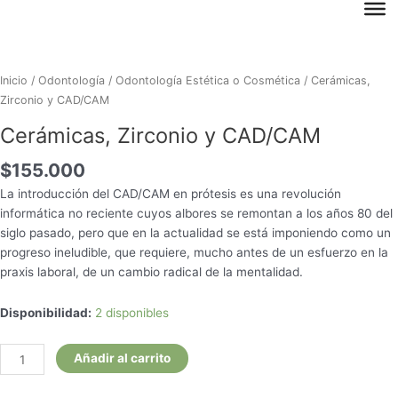
Cerámicas,
Zirconio
y
Inicio
/
Odontología
/
Odontología Estética o Cosmética
/ Cerámicas,
CAD/CAM
Zirconio y CAD/CAM
cantidad
Cerámicas, Zirconio y CAD/CAM
$
155.000
La introducción del CAD/CAM en prótesis es una revolución
informática no reciente cuyos albores se remontan a los años 80 del
siglo pasado, pero que en la actualidad se está imponiendo como un
progreso ineludible, que requiere, mucho antes de un esfuerzo en la
praxis laboral, de un cambio radical de la mentalidad.
Disponibilidad:
2 disponibles
Añadir al carrito