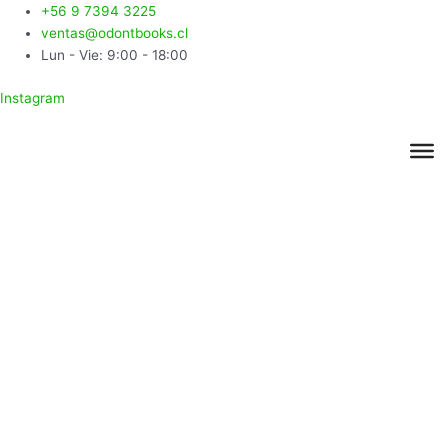
Ir
Búsqueda
Búsqueda
+56 9 7394 3225
al
de
de
ventas@odontbooks.cl
contenido
productos
productos
Lun - Vie: 9:00 - 18:00
Instagram