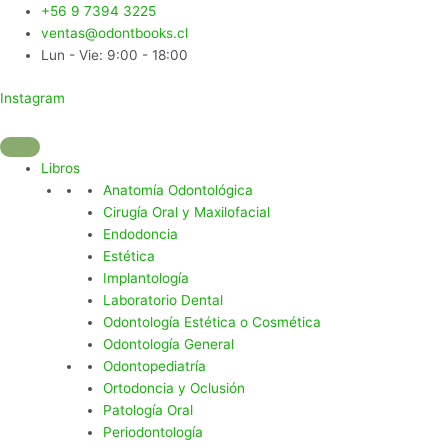
Ir
Búsqueda
Búsqueda
Diagnostico
+56 9 7394 3225
al
de
de
En
ventas@odontbooks.cl
contenido
productos
productos
Patologia
Lun - Vie: 9:00 - 18:00
Cabeza
Instagram
Y
Cuello
cantidad
Libros
Anatomía Odontológica
Cirugía Oral y Maxilofacial
Endodoncia
Estética
Implantología
Laboratorio Dental
Odontología Estética o Cosmética
Odontología General
Odontopediatría
Ortodoncia y Oclusión
Patología Oral
Periodontología