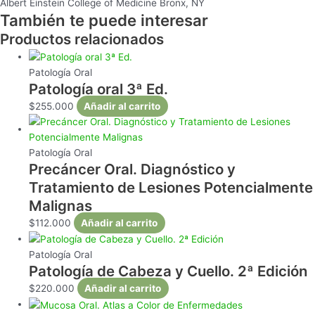
Albert Einstein College of Medicine Bronx, NY
También te puede interesar
Productos relacionados
Patología Oral
Patología oral 3ª Ed.
$
255.000
Añadir al carrito
Patología Oral
Precáncer Oral. Diagnóstico y
Tratamiento de Lesiones Potencialmente
Malignas
$
112.000
Añadir al carrito
Patología Oral
Patología de Cabeza y Cuello. 2ª Edición
$
220.000
Añadir al carrito