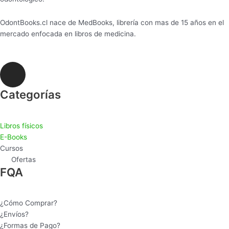
OdontBooks.cl nace de MedBooks, librería con mas de 15 años en el
mercado enfocada en libros de medicina.
I
n
s
Categorías
t
a
Libros físicos
g
E-Books
r
Cursos
a
Ofertas
m
FQA
¿Cómo Comprar?
¿Envíos?
¿Formas de Pago?