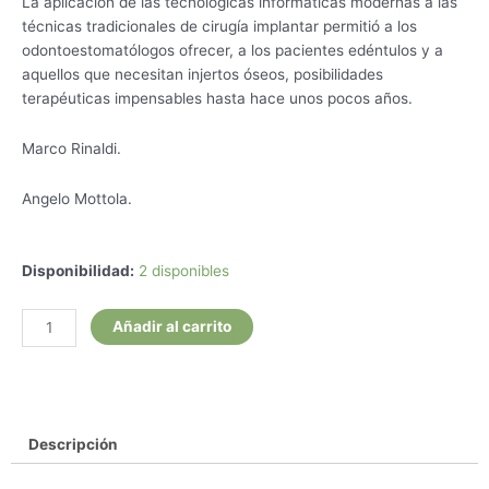
La aplicación de las tecnológicas informáticas modernas a las
técnicas tradicionales de cirugía implantar permitió a los
odontoestomatólogos ofrecer, a los pacientes edéntulos y a
aquellos que necesitan injertos óseos, posibilidades
terapéuticas impensables hasta hace unos pocos años.
Marco Rinaldi.
Angelo Mottola.
Manejo
Disponibilidad:
2 disponibles
de
Obstáculos
Añadir al carrito
Anatómicos
en
Cirugía
Implantar
cantidad
Descripción