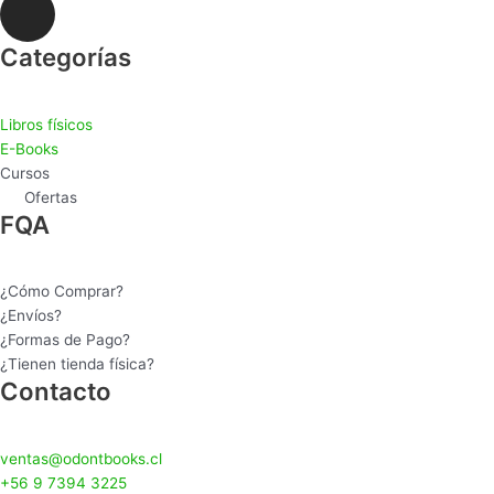
n
s
Categorías
t
a
Libros físicos
g
E-Books
r
Cursos
a
Ofertas
m
FQA
¿Cómo Comprar?
¿Envíos?
¿Formas de Pago?
¿Tienen tienda física?
Contacto
ventas@odontbooks.cl
+56 9 7394 3225