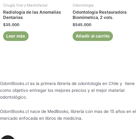
Cirugía Oral y Maxilofacial
Odontología
Radiología de las Anomalías
Odontologia Restauradora
Dentarias
Biomimetica‚ 2 vols.
$
35.000
$
545.000
Leer más
Añadir al carrito
OdontBooks.cl es la primera librería de odontología en Chile y tiene
como objetivo entregar los mejores precios y el mejor material
odontológico.
OdontBooks.cl nace de MedBooks, librería con mas de 15 años en el
mercado enfocada en libros de medicina.
I