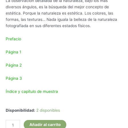
La observación detallada de la naturaleza, bajo los más
diversos ángulos, es la búsqueda del mejor concepto de
estética. Porque la naturaleza es estética. Los colores, las
formas, las texturas… Nada iguala la belleza de la naturaleza
fotografiada en sus diferentes estados físicos.
Prefacio
Página 1
Página 2
Página 3
Índice y capítulo de muestra
Mantenga
Disponibilidad:
2 disponibles
la
Simplicidad.
Añadir al carrito