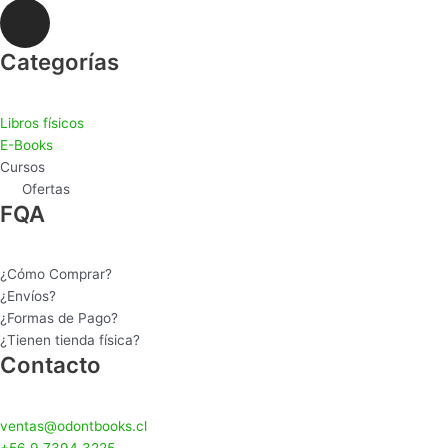
I
n
s
Categorías
t
a
Libros físicos
g
E-Books
r
Cursos
a
Ofertas
m
FQA
¿Cómo Comprar?
¿Envíos?
¿Formas de Pago?
¿Tienen tienda física?
Contacto
ventas@odontbooks.cl