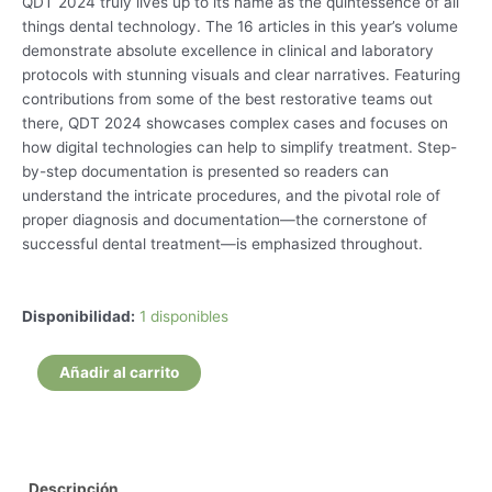
QDT 2024 truly lives up to its name as the quintessence of all
things dental technology. The 16 articles in this year’s volume
demonstrate absolute excellence in clinical and laboratory
protocols with stunning visuals and clear narratives. Featuring
contributions from some of the best restorative teams out
there, QDT 2024 showcases complex cases and focuses on
how digital technologies can help to simplify treatment. Step-
by-step documentation is presented so readers can
understand the intricate procedures, and the pivotal role of
proper diagnosis and documentation—the cornerstone of
successful dental treatment—is emphasized throughout.
QDT
Disponibilidad:
1 disponibles
2024
(Quintessence
Añadir al carrito
of
Dental
Technology)
cantidad
Descripción