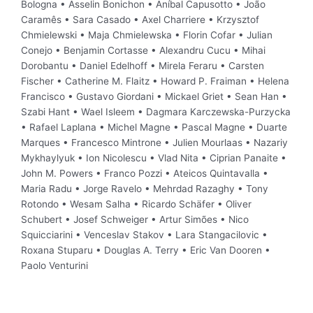
Bologna • Asselin Bonichon • Aníbal Capusotto • João
Caramês • Sara Casado • Axel Charriere • Krzysztof
Chmielewski • Maja Chmielewska • Florin Cofar • Julian
Conejo • Benjamin Cortasse • Alexandru Cucu • Mihai
Dorobantu • Daniel Edelhoff • Mirela Feraru • Carsten
Fischer • Catherine M. Flaitz • Howard P. Fraiman • Helena
Francisco • Gustavo Giordani • Mickael Griet • Sean Han •
Szabi Hant • Wael Isleem • Dagmara Karczewska-Purzycka
• Rafael Laplana • Michel Magne • Pascal Magne • Duarte
Marques • Francesco Mintrone • Julien Mourlaas • Nazariy
Mykhaylyuk • Ion Nicolescu • Vlad Nita • Ciprian Panaite •
John M. Powers • Franco Pozzi • Ateicos Quintavalla •
Maria Radu • Jorge Ravelo • Mehrdad Razaghy • Tony
Rotondo • Wesam Salha • Ricardo Schäfer • Oliver
Schubert • Josef Schweiger • Artur Simões • Nico
Squicciarini • Venceslav Stakov • Lara Stangacilovic •
Roxana Stuparu • Douglas A. Terry • Eric Van Dooren •
Paolo Venturini