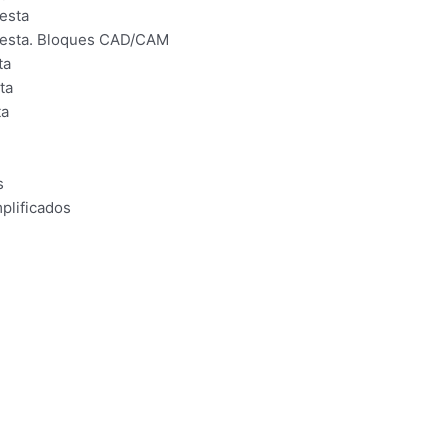
esta
puesta. Bloques CAD/CAM
ta
ta
ta
s
plificados