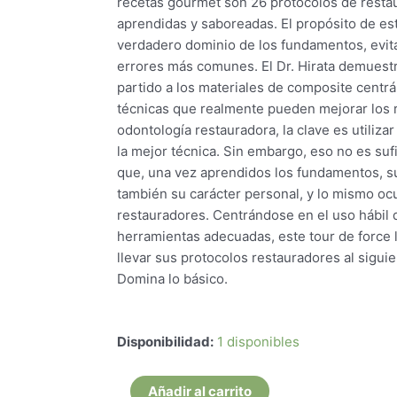
recetas gourmet son 26 protocolos de restaur
aprendidas y saboreadas. El propósito de est
verdadero dominio de los fundamentos, evit
errores más comunes. El Dr. Hirata demuest
partido a los materiales de composite centrá
técnicas que realmente pueden mejorar los re
odontología restauradora, la clave es utiliz
la mejor técnica. Sin embargo, eso no es suf
que, una vez aprendidos los fundamentos, su
también su carácter personal, y lo mismo ocu
restauradores. Centrándose en el uso hábil d
herramientas adecuadas, este tour de force 
llevar sus protocolos restauradores al siguie
Domina lo básico.
Recipes
Disponibilidad:
1 disponibles
-
Restauraciones
Añadir al carrito