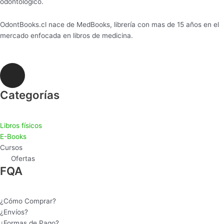
odontológico.
OdontBooks.cl nace de MedBooks, librería con mas de 15 años en el
mercado enfocada en libros de medicina.
I
n
s
Categorías
t
a
Libros físicos
g
E-Books
r
Cursos
a
Ofertas
m
FQA
¿Cómo Comprar?
¿Envíos?
¿Formas de Pago?