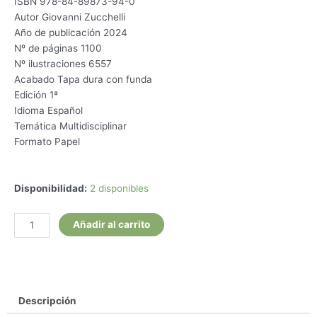
ISBN 978-84-89873-94-0
Autor Giovanni Zucchelli
Año de publicación 2024
Nº de páginas 1100
Nº ilustraciones 6557
Acabado Tapa dura con funda
Edición 1ª
Idioma Español
Temática Multidisciplinar
Formato Papel
CIRUGÍA
Disponibilidad:
2 disponibles
ESTÉTICA
MUCOGINGIVAL
Añadir al carrito
EN
IMPLANTES
cantidad
Descripción