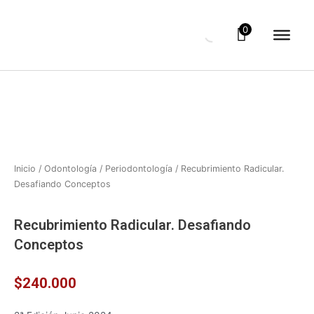
Ir
al
0
contenido
Inicio
/
Odontología
/
Periodontología
/ Recubrimiento Radicular.
Desafiando Conceptos
Recubrimiento Radicular. Desafiando
Conceptos
$
240.000