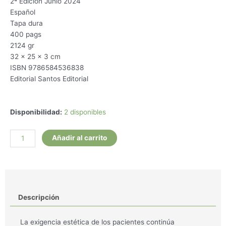
2ª Edición Junio 2024
Español
Tapa dura
400 pags
2124 gr
32 x 25 x 3 cm
ISBN 9786584536838
Editorial Santos Editorial
Recubrimiento
Disponibilidad:
2 disponibles
Radicular.
Desafiando
Añadir al carrito
Conceptos
cantidad
Descripción
La exigencia estética de los pacientes continúa