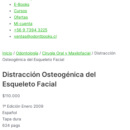
E-Books
Cursos
Ofertas
Mi cuenta
+56 9 7394 3225
ventas@odontbooks.cl
Inicio
/
Odontología
/
Cirugía Oral y Maxilofacial
/ Distracción
Osteogénica del Esqueleto Facial
Distracción Osteogénica del
Esqueleto Facial
$
110.000
1ª Edición Enero 2009
Español
Tapa dura
624 pags