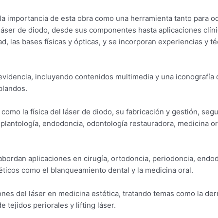
aca la importancia de esta obra como una herramienta tanto para
 láser de diodo, desde sus componentes hasta aplicaciones clín
d, las bases físicas y ópticas, y se incorporan experiencias y t
idencia, incluyendo contenidos multimedia y una iconografía cu
blandos.
mo la física del láser de diodo, su fabricación y gestión, seguri
lantología, endodoncia, odontología restauradora, medicina ora
abordan aplicaciones en cirugía, ortodoncia, periodoncia, endo
éticos como el blanqueamiento dental y la medicina oral.
iones del láser en medicina estética, tratando temas como la de
tejidos periorales y lifting láser.