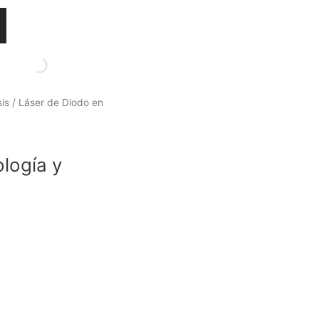
sis
/ Láser de Diodo en
m
logía y