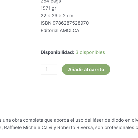
264 pags
1571 gr
22 x 29 x 2 cm
ISBN 9786287528970
Editorial AMOLCA
Láser
Disponibilidad:
3 disponibles
de
Diodo
Añadir al carrito
en
Odontología
y
Estomatología
cantidad
s una obra completa que aborda el uso del láser de diodo en div
 Raffaele Michele Calvi y Roberto Riversa, son profesionales 