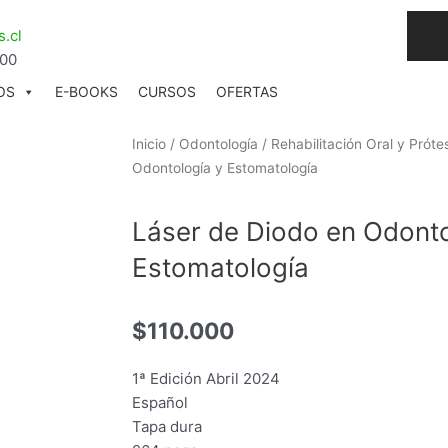
I
.cl
n
:00
s
t
OS
E-BOOKS
CURSOS
OFERTAS
a
g
Inicio
/
Odontología
/
Rehabilitación Oral y Próte
r
Odontología y Estomatología
a
Láser de Diodo en Odonto
Estomatología
$
110.000
1ª Edición Abril 2024
Español
Tapa dura