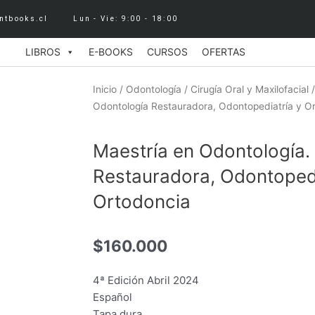
ntbooks.cl
Lun - Vie: 9:00 - 18:00
LIBROS
E-BOOKS
CURSOS
OFERTAS
Inicio
/
Odontología
/
Cirugía Oral y Maxilofacial
/
Odontología Restauradora, Odontopediatría y O
Maestría en Odontología.
Restauradora, Odontopedi
Ortodoncia
$
160.000
4ª Edición Abril 2024
Español
Tapa dura