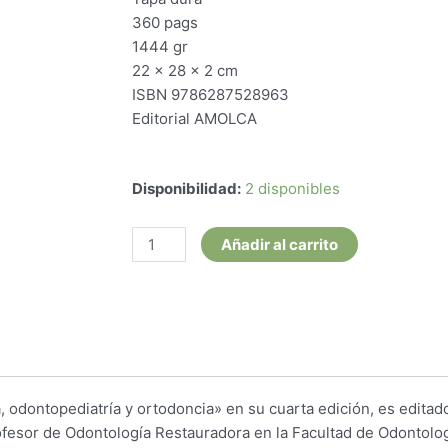
360 pags
1444 gr
22 x 28 x 2 cm
ISBN 9786287528963
Editorial AMOLCA
Maestría
Disponibilidad:
2 disponibles
en
Odontología.
Añadir al carrito
Odontología
Restauradora,
Odontopediatría
y
Ortodoncia
cantidad
a, odontopediatría y ortodoncia» en su cuarta edición, es edita
esor de Odontología Restauradora en la Facultad de Odontolog