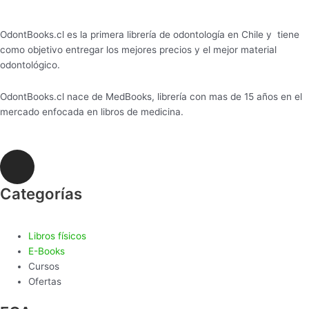
OdontBooks.cl es la primera librería de odontología en Chile y tiene
como objetivo entregar los mejores precios y el mejor material
odontológico.
OdontBooks.cl nace de MedBooks, librería con mas de 15 años en el
mercado enfocada en libros de medicina.
I
n
s
Categorías
t
a
Libros físicos
g
E-Books
r
Cursos
a
Ofertas
m