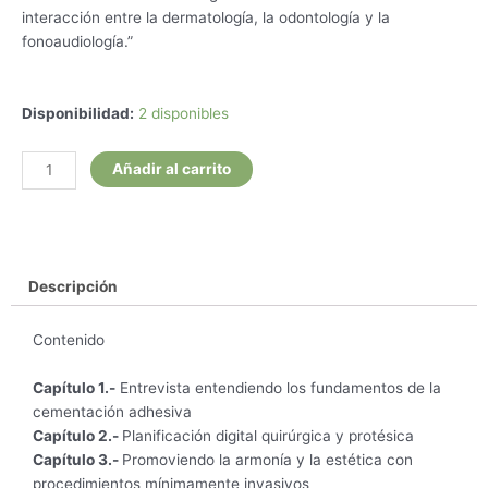
interacción entre la dermatología, la odontología y la
fonoaudiología.”
Estética
Disponibilidad:
2 disponibles
Facial.
La
Añadir al carrito
Sonrisa
Envolvente.
Equilibrio
Entre
la
Descripción
Forma
y
Contenido
la
Función.
Capítulo 1.-
Entrevista entendiendo los fundamentos de la
Casos
cementación adhesiva
Clínicos.
Capítulo 2.-
Planificación digital quirúrgica y protésica
Tomo
Capítulo 3.-
Promoviendo la armonía y la estética con
2
procedimientos mínimamente invasivos