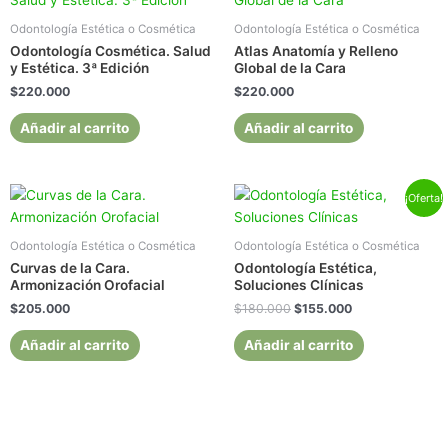
Odontología Estética o Cosmética
Odontología Estética o Cosmética
Odontología Cosmética. Salud
Atlas Anatomía y Relleno
y Estética. 3ª Edición
Global de la Cara
$
220.000
$
220.000
Añadir al carrito
Añadir al carrito
El
El
¡Oferta!
precio
precio
original
actual
era:
es:
Odontología Estética o Cosmética
Odontología Estética o Cosmética
$180.000.
$155.000.
Curvas de la Cara.
Odontología Estética,
Armonización Orofacial
Soluciones Clínicas
$
205.000
$
180.000
$
155.000
Añadir al carrito
Añadir al carrito