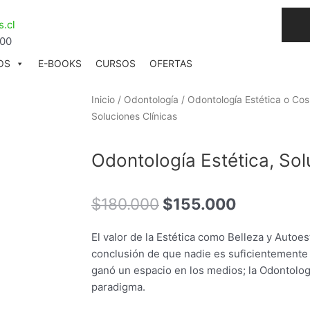
I
.cl
n
:00
s
t
OS
E-BOOKS
CURSOS
OFERTAS
a
g
Inicio
/
Odontología
/
Odontología Estética o Co
r
Soluciones Clínicas
a
Odontología Estética, Sol
El
El
$
180.000
$
155.000
precio
precio
original
actual
El valor de la Estética como Belleza y Autoe
era:
es:
conclusión de que nadie es suficientemente
$180.000.
$155.000
ganó un espacio en los medios; la Odontolog
paradigma.