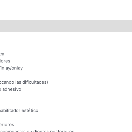
cantidad
ica
iores
/inlay/onlay
ocando las dificultades)
do adhesivo
abilitador estético
eriores
s compuestas en dientes posteriores