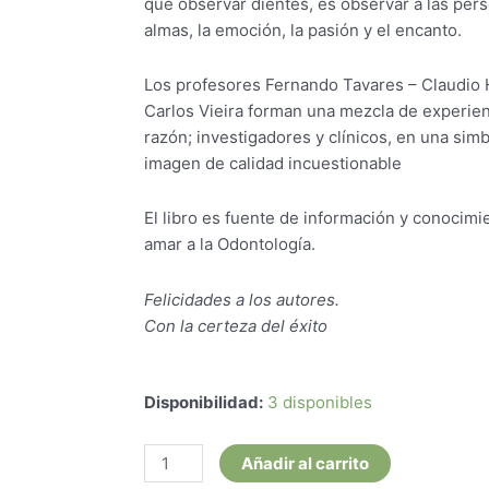
que observar dientes, es observar a las pers
almas, la emoción, la pasión y el encanto.
Los profesores Fernando Tavares – Claudio 
Carlos Vieira forman una mezcla de experie
razón; investigadores y clínicos, en una sim
imagen de calidad incuestionable
El libro es fuente de información y conocimie
amar a la Odontología.
Felicidades a los autores.
Con la certeza del éxito
Odontología
Disponibilidad:
3 disponibles
Estética,
Soluciones
Añadir al carrito
Clínicas