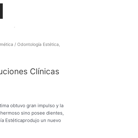
smética
/ Odontología Estética,
m
uciones Clínicas
stima obtuvo gran impulso y la
 hermoso sino posee dientes,
.
ía Estéticaprodujo un nuevo